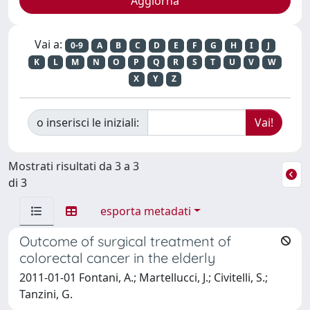
Vai a:
0-9
A
B
C
D
E
F
G
H
I
J
K
L
M
N
O
P
Q
R
S
T
U
V
W
X
Y
Z
o inserisci le iniziali:
Mostrati risultati da 3 a 3
di 3
esporta metadati
Outcome of surgical treatment of
colorectal cancer in the elderly
2011-01-01 Fontani, A.; Martellucci, J.; Civitelli, S.;
Tanzini, G.