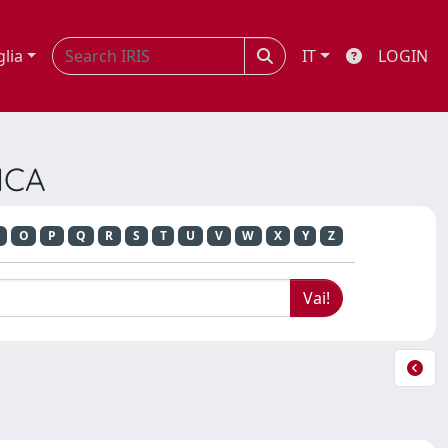
glia
IT
LOGIN
ICA
O
P
Q
R
S
T
U
V
W
X
Y
Z