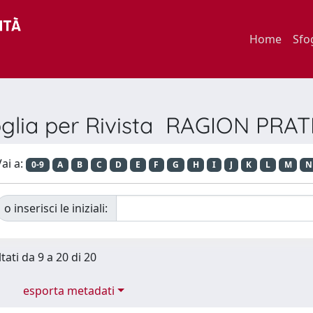
Home
Sfo
oglia per Rivista RAGION PRAT
ai a:
0-9
A
B
C
D
E
F
G
H
I
J
K
L
M
N
o inserisci le iniziali:
tati da 9 a 20 di 20
esporta metadati