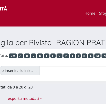
Home
Sfo
oglia per Rivista RAGION PRAT
ai a:
0-9
A
B
C
D
E
F
G
H
I
J
K
L
M
N
o inserisci le iniziali:
tati da 9 a 20 di 20
esporta metadati