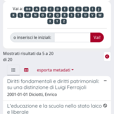
Vai a:
0-9
A
B
C
D
E
F
G
H
I
J
K
L
M
N
O
P
Q
R
S
T
U
V
W
X
Y
Z
o inserisci le iniziali:
Mostrati risultati da 5 a 20
di 20
esporta metadati
Diritti fondamentali e diritti patrimoniali:
su una distinzione di Luigi Ferrajoli
2001-01-01 Diciotti, Enrico
L'educazione e la scuola nello stato laico
e liberale