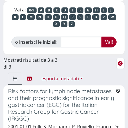
Vai a:
0-9
A
B
C
D
E
F
G
H
I
J
K
L
M
N
O
P
Q
R
S
T
U
V
W
X
Y
Z
o inserisci le iniziali:
Mostrati risultati da 3 a 3
di 3
esporta metadati
Risk factors for lymph node metastases
and their prognostic significance in early
gastric cancer (EGC) for the Italian
Research Group for Gastric Cancer
(IRGGC)
2001-01-01 Folli, S; Morgagni, P; Roviello, Franco; De