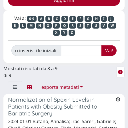
Vai a:
0-9
A
B
C
D
E
F
G
H
I
J
K
L
M
N
O
P
Q
R
S
T
U
V
W
X
Y
Z
o inserisci le iniziali:
Mostrati risultati da 8 a 9
di 9
esporta metadati
Normalization of Spexin Levels in
Patients with Obesity Submitted to
Bariatric Surgery
2024-01-01 Bufano, Annalisa; Iraci Sareri, Gabriele;