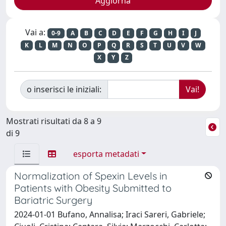
Vai a:
0-9
A
B
C
D
E
F
G
H
I
J
K
L
M
N
O
P
Q
R
S
T
U
V
W
X
Y
Z
o inserisci le iniziali:
Mostrati risultati da 8 a 9
di 9
esporta metadati
Normalization of Spexin Levels in
Patients with Obesity Submitted to
Bariatric Surgery
2024-01-01 Bufano, Annalisa; Iraci Sareri, Gabriele;