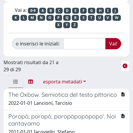
Vai a:
0-9
A
B
C
D
E
F
G
H
I
J
K
L
M
N
O
P
Q
R
S
T
U
V
W
X
Y
Z
o inserisci le iniziali:
Mostrati risultati da 21 a
29 di 29
esporta metadati
The Oxbow. Semiotica del testo pittorico
2022-01-01 Lancioni, Tarcisio
Poropò, poropò, poropòpopòpopo'. Noi
cantavamo
2011-01-01 Iacoviello, Stefano