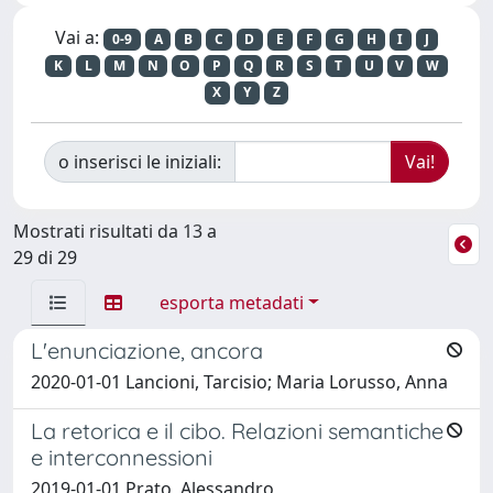
Vai a:
0-9
A
B
C
D
E
F
G
H
I
J
K
L
M
N
O
P
Q
R
S
T
U
V
W
X
Y
Z
o inserisci le iniziali:
Mostrati risultati da 13 a
29 di 29
esporta metadati
L'enunciazione, ancora
2020-01-01 Lancioni, Tarcisio; Maria Lorusso, Anna
La retorica e il cibo. Relazioni semantiche
e interconnessioni
2019-01-01 Prato, Alessandro