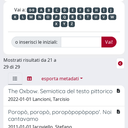
Vai a:
0-9
A
B
C
D
E
F
G
H
I
J
K
L
M
N
O
P
Q
R
S
T
U
V
W
X
Y
Z
o inserisci le iniziali:
Mostrati risultati da 21 a
29 di 29
esporta metadati
The Oxbow. Semiotica del testo pittorico
2022-01-01 Lancioni, Tarcisio
Poropò, poropò, poropòpopòpopo'. Noi
cantavamo
2011-01-01 Iacoviello, Stefano