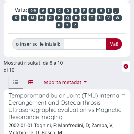
Vai a:
0-9
A
B
C
D
E
F
G
H
I
J
K
L
M
N
O
P
Q
R
S
T
U
V
W
X
Y
Z
o inserisci le iniziali:
Mostrati risultati da 8 a 10
di 10
esporta metadati
Temporomandibular Joint (TMJ) Internal
Derangement and Osteoarthrosis:
Ultrasonographic evaluation vs Magnetic
Resonance imaging
2002-01-01 Tognini, F; Manfredini, D; Zampa, V;
Melchiorre, D; Bosco, M.