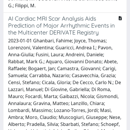
G.; Filippi, M.
AI Cardiac MRI Scar Analysis Aids
Prediction of Major Arrhythmic Events in
the Multicenter DERIVATE Registry
2023-01-01 Ghanbari, Fahime; Joyce, Thomas;
Lorenzoni, Valentina; Guaricci, Andrea I.; Pavon,
Anna-Giulia; Fusini, Laura; Andreini, Daniele;
Rabbat, Mark G.; Aquaro, Giovanni Donato; Abete,
Raffaele; Bogaert, Jan; Camastra, Giovanni; Carigi,
Samuela; Carrabba, Nazario; Casavecchia, Grazia;
Censi, Stefano; Cicala, Gloria; De Cecco, Carlo N.; De
Lazzari, Manuel; Di Giovine, Gabriella; Di Roma,
Mauro; Focardi, Marta; Gaibazzi, Nicola; Gismondi,
Annalaura; Gravina, Matteo; Lanzillo, Chiara;
Lombardi, Massimo; Lozano-Torres, Jordi; Masi,
Ambra; Moro, Claudio; Muscogiuri, Giuseppe; Nese,
Alberto; Pradella, Silvia; Sbarbati, Stefano; Schoepf,