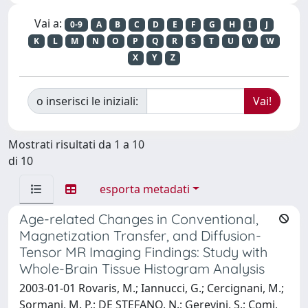
Vai a:
0-9
A
B
C
D
E
F
G
H
I
J
K
L
M
N
O
P
Q
R
S
T
U
V
W
X
Y
Z
o inserisci le iniziali:
Mostrati risultati da 1 a 10
di 10
esporta metadati
Age-related Changes in Conventional,
Magnetization Transfer, and Diffusion-
Tensor MR Imaging Findings: Study with
Whole-Brain Tissue Histogram Analysis
2003-01-01 Rovaris, M.; Iannucci, G.; Cercignani, M.;
Sormani, M. P.; DE STEFANO, N.; Gerevini, S.; Comi,