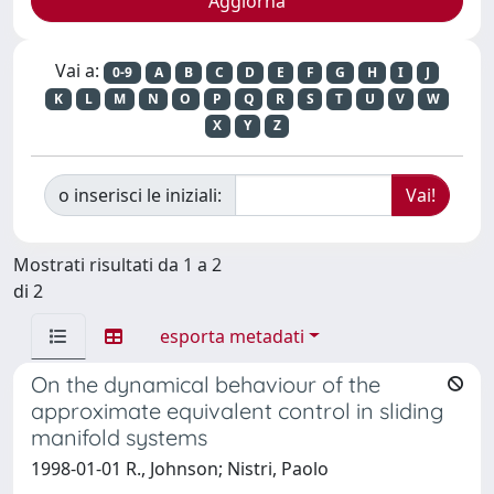
Vai a:
0-9
A
B
C
D
E
F
G
H
I
J
K
L
M
N
O
P
Q
R
S
T
U
V
W
X
Y
Z
o inserisci le iniziali:
Mostrati risultati da 1 a 2
di 2
esporta metadati
On the dynamical behaviour of the
approximate equivalent control in sliding
manifold systems
1998-01-01 R., Johnson; Nistri, Paolo