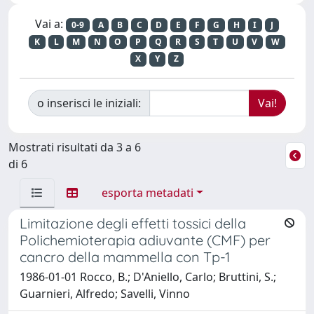
Vai a:
0-9
A
B
C
D
E
F
G
H
I
J
K
L
M
N
O
P
Q
R
S
T
U
V
W
X
Y
Z
o inserisci le iniziali:
Mostrati risultati da 3 a 6
di 6
esporta metadati
Limitazione degli effetti tossici della
Polichemioterapia adiuvante (CMF) per
cancro della mammella con Tp-1
1986-01-01 Rocco, B.; D'Aniello, Carlo; Bruttini, S.;
Guarnieri, Alfredo; Savelli, Vinno