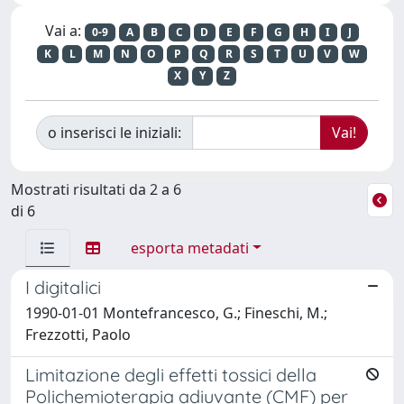
Vai a:
0-9
A
B
C
D
E
F
G
H
I
J
K
L
M
N
O
P
Q
R
S
T
U
V
W
X
Y
Z
o inserisci le iniziali:
Mostrati risultati da 2 a 6
di 6
esporta metadati
I digitalici
1990-01-01 Montefrancesco, G.; Fineschi, M.;
Frezzotti, Paolo
Limitazione degli effetti tossici della
Polichemioterapia adiuvante (CMF) per