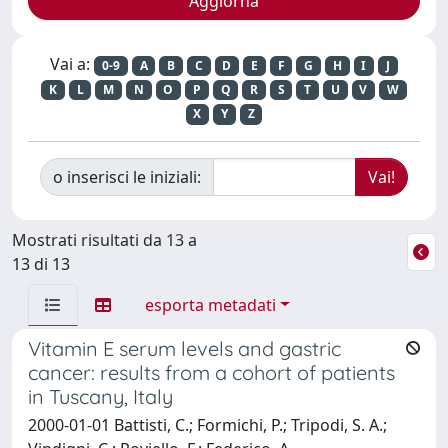
Vai a:
0-9
A
B
C
D
E
F
G
H
I
J
K
L
M
N
O
P
Q
R
S
T
U
V
W
X
Y
Z
o inserisci le iniziali:
Mostrati risultati da 13 a
13 di 13
esporta metadati
Vitamin E serum levels and gastric
cancer: results from a cohort of patients
in Tuscany, Italy
2000-01-01 Battisti, C.; Formichi, P.; Tripodi, S. A.;