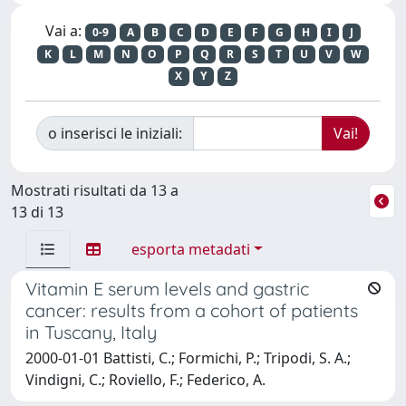
Vai a:
0-9
A
B
C
D
E
F
G
H
I
J
K
L
M
N
O
P
Q
R
S
T
U
V
W
X
Y
Z
o inserisci le iniziali:
Mostrati risultati da 13 a
13 di 13
esporta metadati
Vitamin E serum levels and gastric
cancer: results from a cohort of patients
in Tuscany, Italy
2000-01-01 Battisti, C.; Formichi, P.; Tripodi, S. A.;
Vindigni, C.; Roviello, F.; Federico, A.