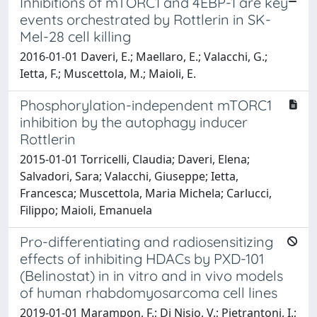
Inhibitions of mTORC1 and 4EBP-1 are key
events orchestrated by Rottlerin in SK-
Mel-28 cell killing
2016-01-01 Daveri, E.; Maellaro, E.; Valacchi, G.;
Ietta, F.; Muscettola, M.; Maioli, E.
Phosphorylation-independent mTORC1
inhibition by the autophagy inducer
Rottlerin
2015-01-01 Torricelli, Claudia; Daveri, Elena;
Salvadori, Sara; Valacchi, Giuseppe; Ietta,
Francesca; Muscettola, Maria Michela; Carlucci,
Filippo; Maioli, Emanuela
Pro-differentiating and radiosensitizing
effects of inhibiting HDACs by PXD-101
(Belinostat) in in vitro and in vivo models
of human rhabdomyosarcoma cell lines
2019-01-01 Marampon, F.; Di Nisio, V.; Pietrantoni, I.;