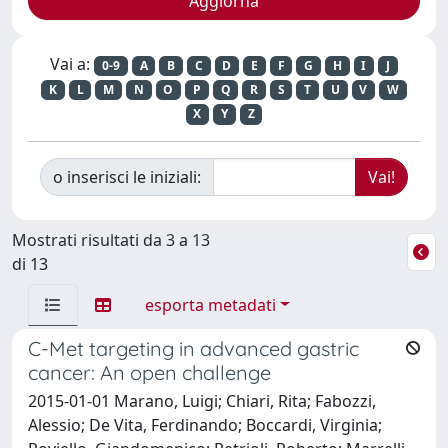
Vai a:
0-9
A
B
C
D
E
F
G
H
I
J
K
L
M
N
O
P
Q
R
S
T
U
V
W
X
Y
Z
o inserisci le iniziali:
Mostrati risultati da 3 a 13
di 13
esporta metadati
C-Met targeting in advanced gastric
cancer: An open challenge
2015-01-01 Marano, Luigi; Chiari, Rita; Fabozzi,
Alessio; De Vita, Ferdinando; Boccardi, Virginia;