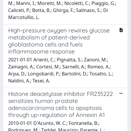
M.; Manni, I.; Moretti, M.; Nicoletti, C.; Piaggio, G.;
Caliceti, P.; Botta, B.; Ghirga, F.; Salmaso, S.; Di
Marcotullio, L.
High-pressure oxygen rewires glucose
metabolism of patient-derived
glioblastoma cells and fuels
inflammasome response
2021-01-01 Arienti, C.; Pignatta, S.; Zanoni, M.;
Zamagni, A.; Cortesi, M.; Sarnelli, A.; Romeo, A.;
Arpa, D.; Longobardi, P.; Bartolini, D.; Tosatto, L.;
Naldini, A.; Tesei, A.
Histone deacetylase inhibitor FR235222
sensitizes human prostate
adenocarcinoma cells to apoptosis
through up-regulation of Annexin A1
2010-01-01 D'Acunto, W. C.; Fontanella, B.;
Rodriquez, M.; Taddei, Maurizio; Parente, L.;