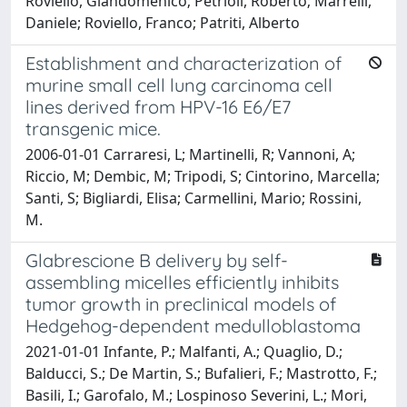
Roviello, Giandomenico; Petrioli, Roberto; Marrelli,
Daniele; Roviello, Franco; Patriti, Alberto
Establishment and characterization of
murine small cell lung carcinoma cell
lines derived from HPV-16 E6/E7
transgenic mice.
2006-01-01 Carraresi, L; Martinelli, R; Vannoni, A;
Riccio, M; Dembic, M; Tripodi, S; Cintorino, Marcella;
Santi, S; Bigliardi, Elisa; Carmellini, Mario; Rossini,
M.
Glabrescione B delivery by self-
assembling micelles efficiently inhibits
tumor growth in preclinical models of
Hedgehog-dependent medulloblastoma
2021-01-01 Infante, P.; Malfanti, A.; Quaglio, D.;
Balducci, S.; De Martin, S.; Bufalieri, F.; Mastrotto, F.;
Basili, I.; Garofalo, M.; Lospinoso Severini, L.; Mori,