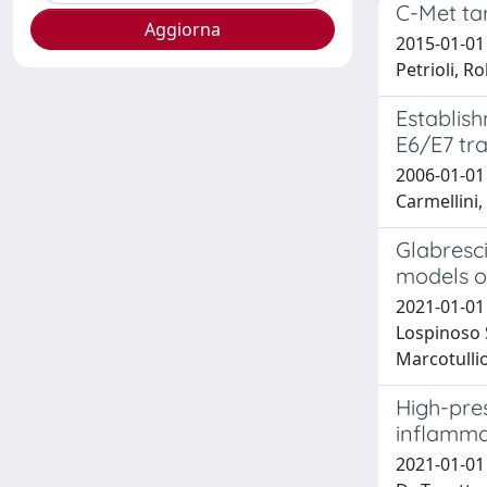
C-Met ta
2015-01-01 
Petrioli, Ro
Establish
E6/E7 tr
2006-01-01 C
Carmellini,
Glabresci
models 
2021-01-01 I
Lospinoso Se
Marcotullio
High-pre
inflamm
2021-01-01 A