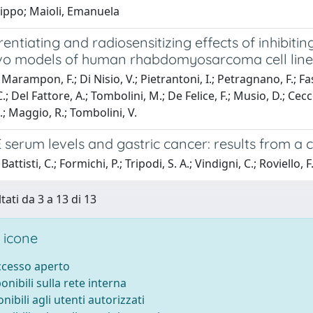
ilippo; Maioli, Emanuela
rentiating and radiosensitizing effects of inhibiti
ivo models of human rhabdomyosarcoma cell line
arampon, F.; Di Nisio, V.; Pietrantoni, I.; Petragnano, F.; Fasci
.; Del Fattore, A.; Tombolini, M.; De Felice, F.; Musio, D.; Cecc
.; Maggio, R.; Tombolini, V.
 serum levels and gastric cancer: results from a c
attisti, C.; Formichi, P.; Tripodi, S. A.; Vindigni, C.; Roviello, F
tati da 3 a 13 di 13
 icone
accesso aperto
ponibili sulla rete interna
onibili agli utenti autorizzati