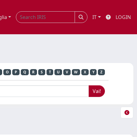
glia
IT
LOGIN
O
P
Q
R
S
T
U
V
W
X
Y
Z