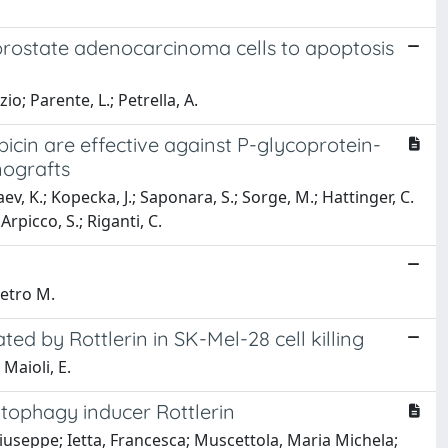
prostate adenocarcinoma cells to apoptosis
o; Parente, L.; Petrella, A.
cin are effective against P-glycoprotein-
nografts
, K.; Kopecka, J.; Saponara, S.; Sorge, M.; Hattinger, C.
 Arpicco, S.; Riganti, C.
ietro M.
ed by Rottlerin in SK-Mel-28 cell killing
 Maioli, E.
tophagy inducer Rottlerin
 Giuseppe; Ietta, Francesca; Muscettola, Maria Michela;