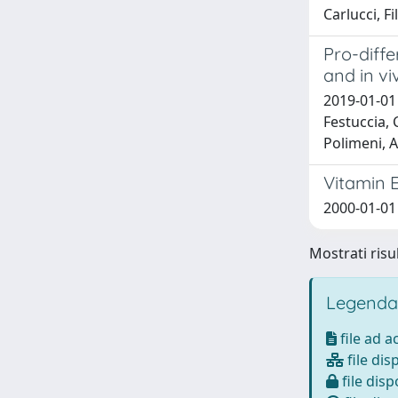
Carlucci, F
Pro-diffe
and in v
2019-01-01 M
Festuccia, C
Polimeni, A
Vitamin E
2000-01-01 B
Mostrati risul
Legenda
file ad 
file dis
file disp