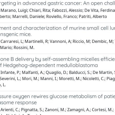
rgeting in advanced gastric cancer: An open chal
Marano, Luigi; Chiari, Rita; Fabozzi, Alessio; De Vita, Ferdi
berto; Marrelli, Daniele; Roviello, Franco; Patriti, Alberto
ment and characterization of murine small cell l
ansgenic mice.
arraresi, L; Martinelli, R; Vannoni, A; Riccio, M; Dembic, M; Tr
 Mario; Rossini, M.
one B delivery by self-assembling micelles efficien
of Hedgehog-dependent medulloblastoma
nfante, P.; Malfanti, A.; Quaglio, D.; Balducci, S.; De Martin, S.;
verini, L.; Mori, M.; Manni, I.; Moretti, M.; Nicoletti, C.; Piaggi
, L.
ssure oxygen rewires glucose metabolism of patie
asome response
rienti, C.; Pignatta, S.; Zanoni, M.; Zamagni, A.; Cortesi, M.; 