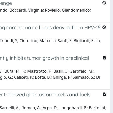
lenge
nando; Boccardi, Virginia; Roviello, Giandomenico;
ung carcinoma cell lines derived from HPV-16
ipodi, S; Cintorino, Marcella; Santi, S; Bigliardi, Elisa;
tly inhibits tumor growth in preclinical
 Bufalieri, F.; Mastrotto, F.; Basili, I.; Garofalo, M.;
o, G.; Caliceti, P.; Botta, B.; Ghirga, F.; Salmaso, S.; Di
nt-derived glioblastoma cells and fuels
Sarnelli, A.; Romeo, A.; Arpa, D.; Longobardi, P.; Bartolini,