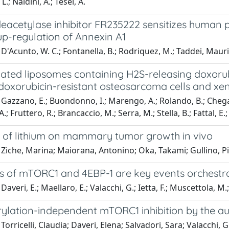
L.; Naldini, A.; Tesei, A.
deacetylase inhibitor FR235222 sensitizes human 
up-regulation of Annexin A1
D'Acunto, W. C.; Fontanella, B.; Rodriquez, M.; Taddei, Maurizi
ated liposomes containing H2S-releasing doxorubi
/doxorubicin-resistant osteosarcoma cells and xe
Gazzano, E.; Buondonno, I.; Marengo, A.; Rolando, B.; Chegaev
.; Fruttero, R.; Brancaccio, M.; Serra, M.; Stella, B.; Fattal, E.;
e of lithium on mammary tumor growth in vivo
Ziche, Marina; Maiorana, Antonino; Oka, Takami; Gullino, P
ns of mTORC1 and 4EBP-1 are key events orchestrat
averi, E.; Maellaro, E.; Valacchi, G.; Ietta, F.; Muscettola, M.;
ylation-independent mTORC1 inhibition by the au
Torricelli, Claudia; Daveri, Elena; Salvadori, Sara; Valacchi,