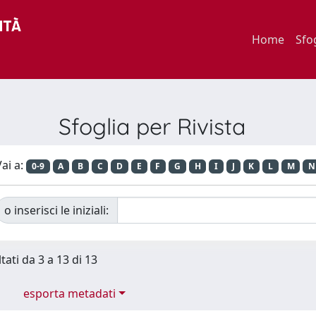
Home
Sfo
Sfoglia per Rivista
ai a:
0-9
A
B
C
D
E
F
G
H
I
J
K
L
M
N
o inserisci le iniziali:
tati da 3 a 13 di 13
esporta metadati