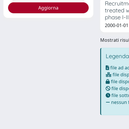
Recruitme
treated w
phase I-II 
2000-01-01 
Mostrati risul
Legenda
file ad 
file dis
file disp
file disp
file sot
nessun f