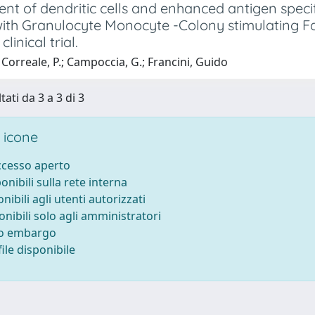
nt of dendritic cells and enhanced antigen speci
ith Granulocyte Monocyte -Colony stimulating Fac
clinical trial.
Correale, P.; Campoccia, G.; Francini, Guido
tati da 3 a 3 di 3
 icone
accesso aperto
ponibili sulla rete interna
onibili agli utenti autorizzati
onibili solo agli amministratori
to embargo
ile disponibile