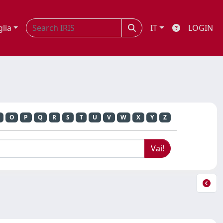
glia
IT
LOGIN
O
P
Q
R
S
T
U
V
W
X
Y
Z