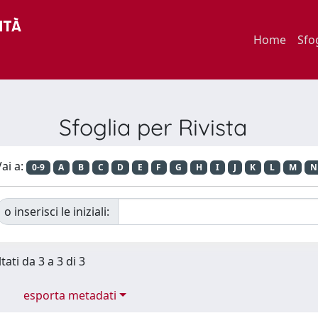
Home
Sfo
Sfoglia per Rivista
ai a:
0-9
A
B
C
D
E
F
G
H
I
J
K
L
M
N
o inserisci le iniziali:
tati da 3 a 3 di 3
esporta metadati