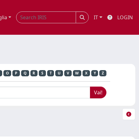
glia
IT
LOGIN
O
P
Q
R
S
T
U
V
W
X
Y
Z