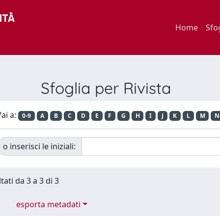
Home
Sfo
Sfoglia per Rivista
ai a:
0-9
A
B
C
D
E
F
G
H
I
J
K
L
M
N
o inserisci le iniziali:
tati da 3 a 3 di 3
esporta metadati