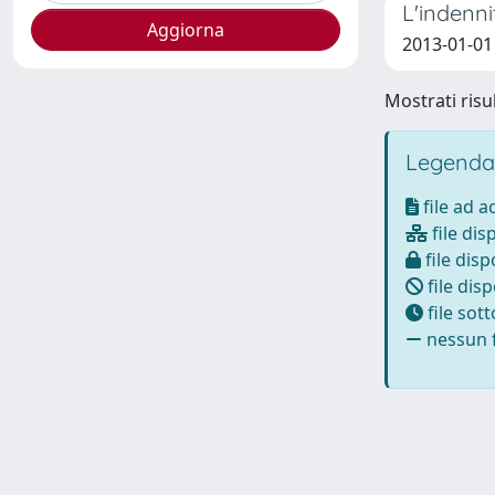
L'indenn
2013-01-01 
Mostrati risul
Legenda
file ad 
file dis
file disp
file disp
file sot
nessun f