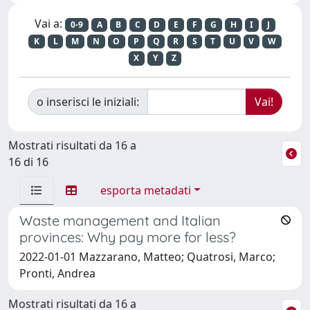
Vai a:
0-9
A
B
C
D
E
F
G
H
I
J
K
L
M
N
O
P
Q
R
S
T
U
V
W
X
Y
Z
o inserisci le iniziali:
Mostrati risultati da 16 a
16 di 16
esporta metadati
Waste management and Italian
provinces: Why pay more for less?
2022-01-01 Mazzarano, Matteo; Quatrosi, Marco;
Pronti, Andrea
Mostrati risultati da 16 a