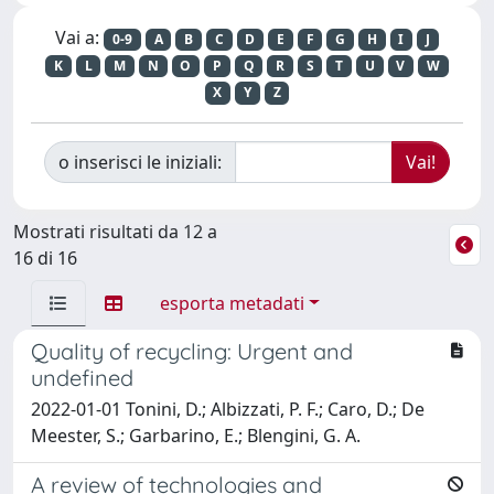
Vai a:
0-9
A
B
C
D
E
F
G
H
I
J
K
L
M
N
O
P
Q
R
S
T
U
V
W
X
Y
Z
o inserisci le iniziali:
Mostrati risultati da 12 a
16 di 16
esporta metadati
Quality of recycling: Urgent and
undefined
2022-01-01 Tonini, D.; Albizzati, P. F.; Caro, D.; De
Meester, S.; Garbarino, E.; Blengini, G. A.
A review of technologies and