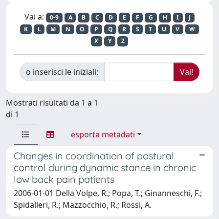
Vai a:
0-9
A
B
C
D
E
F
G
H
I
J
K
L
M
N
O
P
Q
R
S
T
U
V
W
X
Y
Z
o inserisci le iniziali:
Mostrati risultati da 1 a 1
di 1
esporta metadati
Changes in coordination of postural
control during dynamic stance in chronic
low back pain patients
2006-01-01 Della Volpe, R.; Popa, T.; Ginanneschi, F.;
Spidalieri, R.; Mazzocchio, R.; Rossi, A.