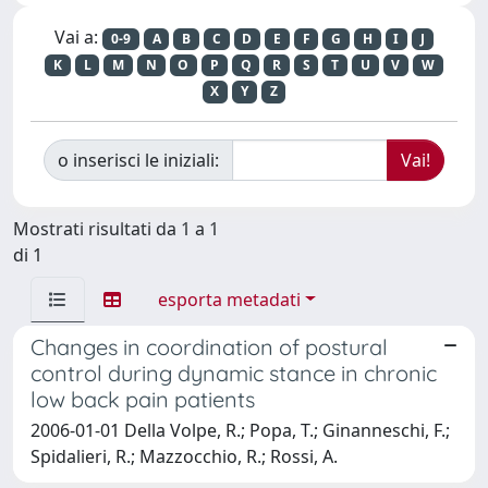
Vai a:
0-9
A
B
C
D
E
F
G
H
I
J
K
L
M
N
O
P
Q
R
S
T
U
V
W
X
Y
Z
o inserisci le iniziali:
Mostrati risultati da 1 a 1
di 1
esporta metadati
Changes in coordination of postural
control during dynamic stance in chronic
low back pain patients
2006-01-01 Della Volpe, R.; Popa, T.; Ginanneschi, F.;
Spidalieri, R.; Mazzocchio, R.; Rossi, A.