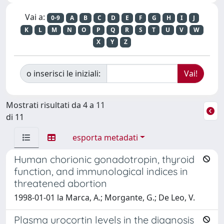
Vai a:
0-9
A
B
C
D
E
F
G
H
I
J
K
L
M
N
O
P
Q
R
S
T
U
V
W
X
Y
Z
o inserisci le iniziali:
Mostrati risultati da 4 a 11
di 11
esporta metadati
Human chorionic gonadotropin, thyroid
function, and immunological indices in
threatened abortion
1998-01-01 la Marca, A.; Morgante, G.; De Leo, V.
Plasma urocortin levels in the diagnosis