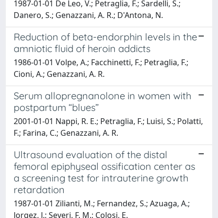
1987-01-01 De Leo, V.; Petraglia, F.; Sardelli, S.;
Danero, S.; Genazzani, A. R.; D'Antona, N.
Reduction of beta-endorphin levels in the
amniotic fluid of heroin addicts
1986-01-01 Volpe, A.; Facchinetti, F.; Petraglia, F.;
Cioni, A.; Genazzani, A. R.
Serum allopregnanolone in women with
postpartum “blues”
2001-01-01 Nappi, R. E.; Petraglia, F.; Luisi, S.; Polatti,
F.; Farina, C.; Genazzani, A. R.
Ultrasound evaluation of the distal
femoral epiphyseal ossification center as
a screening test for intrauterine growth
retardation
1987-01-01 Zilianti, M.; Fernandez, S.; Azuaga, A.;
Jorgez, J.; Severi, F. M.; Colosi, E.