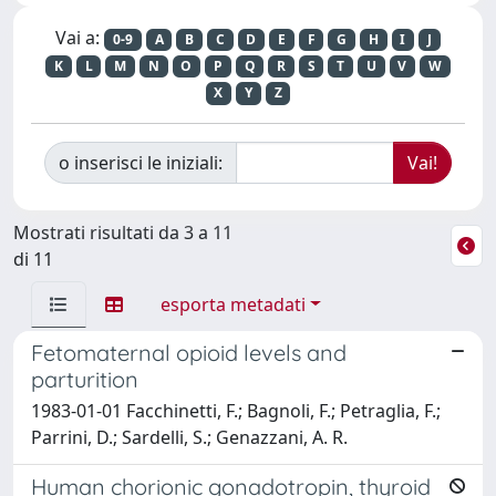
Vai a:
0-9
A
B
C
D
E
F
G
H
I
J
K
L
M
N
O
P
Q
R
S
T
U
V
W
X
Y
Z
o inserisci le iniziali:
Mostrati risultati da 3 a 11
di 11
esporta metadati
Fetomaternal opioid levels and
parturition
1983-01-01 Facchinetti, F.; Bagnoli, F.; Petraglia, F.;
Parrini, D.; Sardelli, S.; Genazzani, A. R.
Human chorionic gonadotropin, thyroid