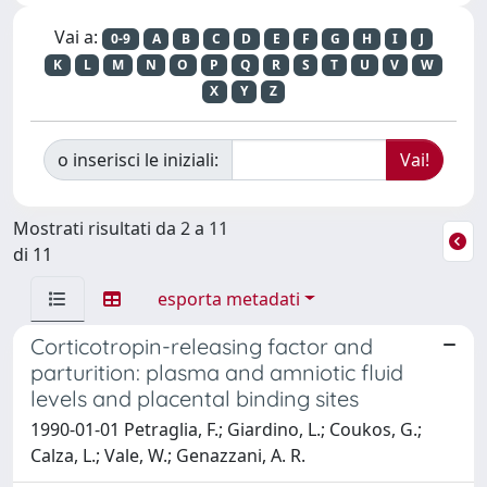
Vai a:
0-9
A
B
C
D
E
F
G
H
I
J
K
L
M
N
O
P
Q
R
S
T
U
V
W
X
Y
Z
o inserisci le iniziali:
Mostrati risultati da 2 a 11
di 11
esporta metadati
Corticotropin-releasing factor and
parturition: plasma and amniotic fluid
levels and placental binding sites
1990-01-01 Petraglia, F.; Giardino, L.; Coukos, G.;
Calza, L.; Vale, W.; Genazzani, A. R.