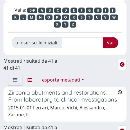
Vai a:
0-9
A
B
C
D
E
F
G
H
I
J
K
L
M
N
O
P
Q
R
S
T
U
V
W
X
Y
Z
o inserisci le iniziali:
Mostrati risultati da 41 a
41 di 41
esporta metadati
Zirconia abutments and restorations:
From laboratory to clinical investigations
2015-01-01 Ferrari, Marco; Vichi, Alessandro;
Zarone, F.
Mostrati risultati da 41 a