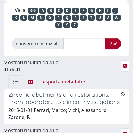
Vai a:
0-9
A
B
C
D
E
F
G
H
I
J
K
L
M
N
O
P
Q
R
S
T
U
V
W
X
Y
Z
o inserisci le iniziali:
Mostrati risultati da 41 a
41 di 41
esporta metadati
Zirconia abutments and restorations:
From laboratory to clinical investigations
2015-01-01 Ferrari, Marco; Vichi, Alessandro;
Zarone, F.
Mostrati risultati da 41 a