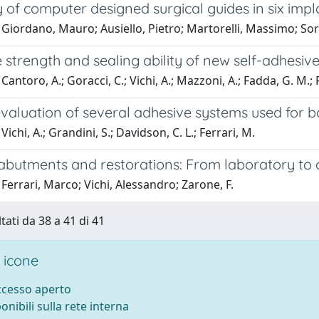
ty of computer designed surgical guides in six impl
 Giordano, Mauro; Ausiello, Pietro; Martorelli, Massimo; So
 strength and sealing ability of new self-adhesive
Cantoro, A.; Goracci, C.; Vichi, A.; Mazzoni, A.; Fadda, G. M.; 
aluation of several adhesive systems used for bo
ichi, A.; Grandini, S.; Davidson, C. L.; Ferrari, M.
abutments and restorations: From laboratory to cl
Ferrari, Marco; Vichi, Alessandro; Zarone, F.
tati da 38 a 41 di 41
 icone
accesso aperto
ponibili sulla rete interna