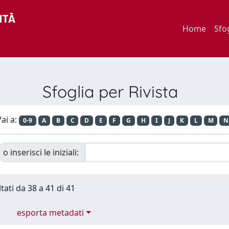
Home
Sfo
Sfoglia per Rivista
ai a:
0-9
A
B
C
D
E
F
G
H
I
J
K
L
M
N
o inserisci le iniziali:
tati da 38 a 41 di 41
esporta metadati