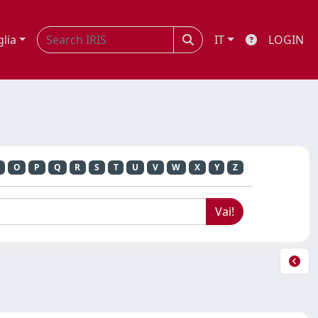
glia
IT
LOGIN
O
P
Q
R
S
T
U
V
W
X
Y
Z