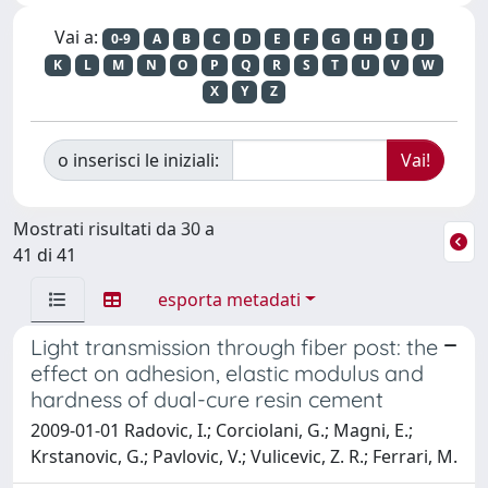
Vai a:
0-9
A
B
C
D
E
F
G
H
I
J
K
L
M
N
O
P
Q
R
S
T
U
V
W
X
Y
Z
o inserisci le iniziali:
Mostrati risultati da 30 a
41 di 41
esporta metadati
Light transmission through fiber post: the
effect on adhesion, elastic modulus and
hardness of dual-cure resin cement
2009-01-01 Radovic, I.; Corciolani, G.; Magni, E.;
Krstanovic, G.; Pavlovic, V.; Vulicevic, Z. R.; Ferrari, M.