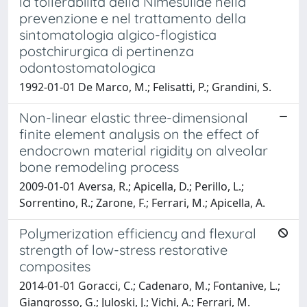
la tollerabilità della Nimesulide nella
prevenzione e nel trattamento della
sintomatologia algico-flogistica
postchirurgica di pertinenza
odontostomatologica
1992-01-01 De Marco, M.; Felisatti, P.; Grandini, S.
Non-linear elastic three-dimensional
finite element analysis on the effect of
endocrown material rigidity on alveolar
bone remodeling process
2009-01-01 Aversa, R.; Apicella, D.; Perillo, L.;
Sorrentino, R.; Zarone, F.; Ferrari, M.; Apicella, A.
Polymerization efficiency and flexural
strength of low-stress restorative
composites
2014-01-01 Goracci, C.; Cadenaro, M.; Fontanive, L.;
Giangrosso, G.; Juloski, J.; Vichi, A.; Ferrari, M.