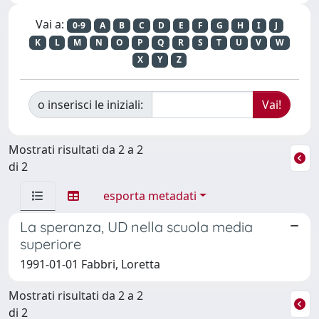
Vai a:
0-9
A
B
C
D
E
F
G
H
I
J
K
L
M
N
O
P
Q
R
S
T
U
V
W
X
Y
Z
o inserisci le iniziali:
Mostrati risultati da 2 a 2
di 2
esporta metadati
La speranza, UD nella scuola media
superiore
1991-01-01 Fabbri, Loretta
Mostrati risultati da 2 a 2
di 2