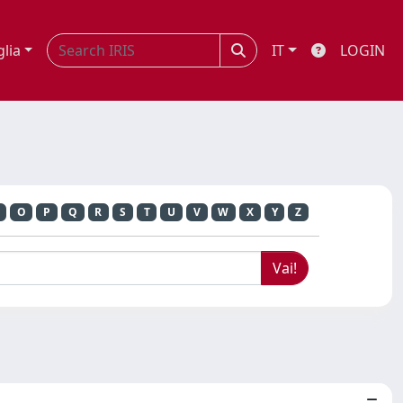
glia
IT
LOGIN
O
P
Q
R
S
T
U
V
W
X
Y
Z