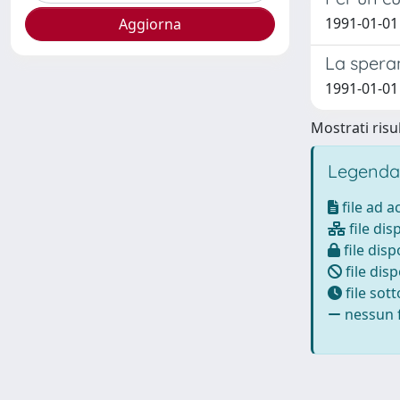
1991-01-01 
La spera
1991-01-01 
Mostrati risul
Legenda
file ad 
file dis
file disp
file disp
file sot
nessun f