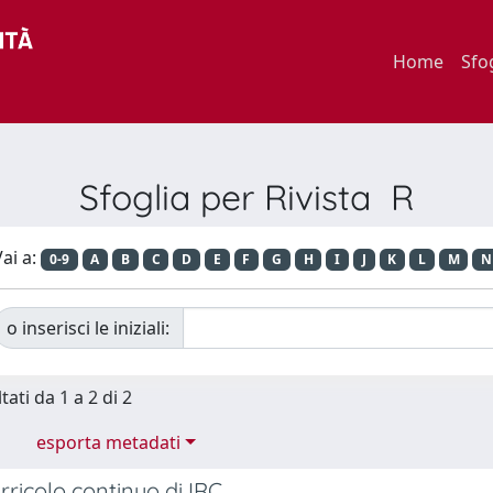
Home
Sfo
Sfoglia per Rivista R
ai a:
0-9
A
B
C
D
E
F
G
H
I
J
K
L
M
N
o inserisci le iniziali:
tati da 1 a 2 di 2
esporta metadati
rricolo continuo di IRC