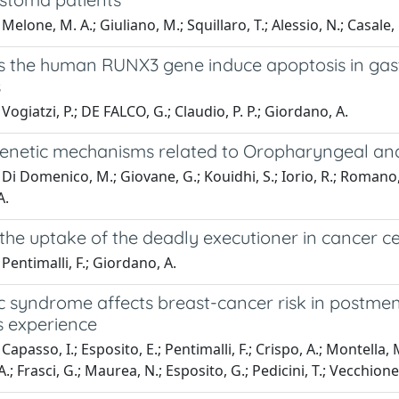
elone, M. A.; Giuliano, M.; Squillaro, T.; Alessio, N.; Casale, F
 the human RUNX3 gene induce apoptosis in gastr
s
Vogiatzi, P.; DE FALCO, G.; Claudio, P. P.; Giordano, A.
enetic mechanisms related to Oropharyngeal and
Di Domenico, M.; Giovane, G.; Kouidhi, S.; Iorio, R.; Romano, M.
A.
the uptake of the deadly executioner in cancer ce
Pentimalli, F.; Giordano, A.
c syndrome affects breast-cancer risk in postme
s experience
Capasso, I.; Esposito, E.; Pentimalli, F.; Crispo, A.; Montella,
A.; Frasci, G.; Maurea, N.; Esposito, G.; Pedicini, T.; Vecchione