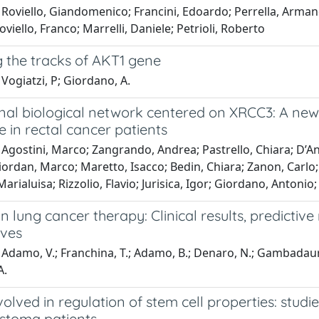
Roviello, Giandomenico; Francini, Edoardo; Perrella, Armando
viello, Franco; Marrelli, Daniele; Petrioli, Roberto
g the tracks of AKT1 gene
Vogiatzi, P; Giordano, A.
onal biological network centered on XRCC3: A ne
e in rectal cancer patients
 Agostini, Marco; Zangrando, Andrea; Pastrello, Chiara; D’
ordan, Marco; Maretto, Isacco; Bedin, Chiara; Zanon, Carlo; 
Marialuisa; Rizzolio, Flavio; Jurisica, Igor; Giordano, Antonio;
 in lung cancer therapy: Clinical results, predicti
ives
Adamo, V.; Franchina, T.; Adamo, B.; Denaro, N.; Gambadauro, P
A.
olved in regulation of stem cell properties: studie
stoma patients