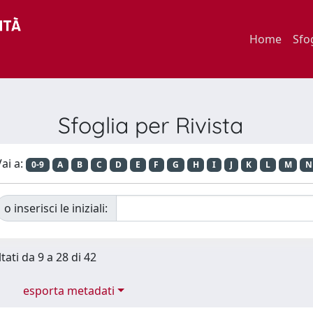
Home
Sfo
Sfoglia per Rivista
ai a:
0-9
A
B
C
D
E
F
G
H
I
J
K
L
M
N
o inserisci le iniziali:
tati da 9 a 28 di 42
esporta metadati