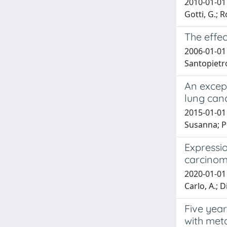
2010-01-01 C
Gotti, G.; R
The effec
2006-01-01 N
Santopietro,
An except
lung can
2015-01-01
Susanna; Pe
Expressio
carcino
2020-01-01 S
Carlo, A.; 
Five yea
with met