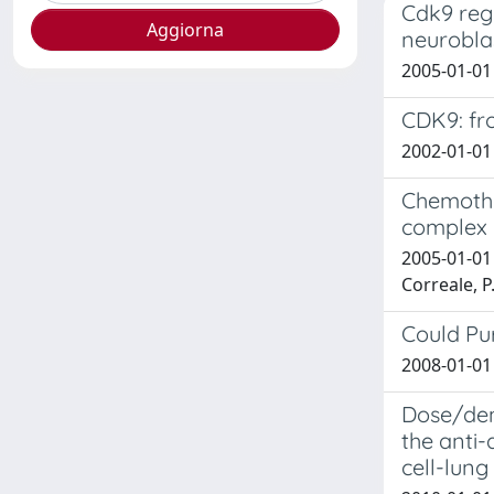
Cdk9 regu
neurobl
2005-01-01 D
CDK9: fr
2002-01-01
Chemothe
complex 
2005-01-01 
Correale, P
Could Pu
2008-01-01 
Dose/den
the anti
cell-lung