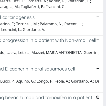
artellucci, I.; Licchetta, A.; Addeo, R.; Volterrani, L.;
aglia, M.; Tagliaferri, P.; Francini, G.
al carcinogenesis
erino, F.; Torricelli, M.; Palammo, N.; Pacenti, L.;
.; Leoncini, L.; Giordano, A.
progression in a patient with Non-small cell
do; Laera, Letizia; Mazzei, MARIA ANTONIETTA; Guerrini,
nd E-cadherin in oral squamous cell
ucci, P.; Aquino, G.; Longo, F.; Feola, A.; Giordano, A.; Di
ing bevacizumab and tamoxifen in a patient