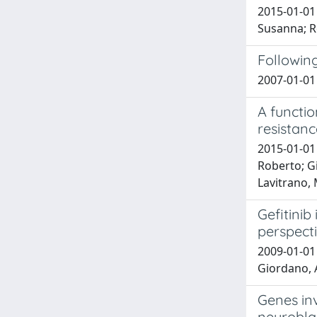
2015-01-01 
Susanna; Ro
Followin
2007-01-01 
A functi
resistanc
2015-01-01
Roberto; Gi
Lavitrano, 
Gefitinib
perspect
2009-01-01 
Giordano, 
Genes inv
neurobla