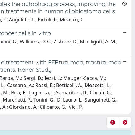
tes the autophagy process, improving the
on treatments in human glioblastoma cells
; Angeletti, F.; Pirtoli, L.; Miracco, C.
ncer cells in vitro
i, G.; Williams, D. C.; Zisterer, D.; Mcelligott, A. M.;
-line treatment with PERtuzumab, trastuzumab
ients. RePer Study
 Barba, M.; Sergi, D.; Iezzi, L.; Maugeri-Sacca, M.;
.; Cassano, A.; Rossi, E.; Botticelli, A.; Moscetti, L.;
M.; Bria, E.; Foglietta, J.; Samaritani, R.; Garufi, C.;
; Marchetti, P.; Tonini, G.; Di Lauro, L.; Sanguineti, G.;
, A.; Giordano, A.; Ciliberto, G.; Vici, P.