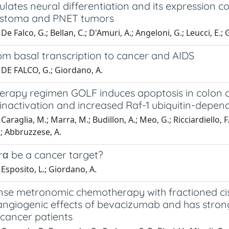
lates neural differentiation and its expression co
astoma and PNET tumors
e Falco, G.; Bellan, C.; D'Amuri, A.; Angeloni, G.; Leucci, E.; 
om basal transcription to cancer and AIDS
 DE FALCO, G.; Giordano, A.
rapy regimen GOLF induces apoptosis in colon c
inactivation and increased Raf-1 ubiquitin-depe
Caraglia, M.; Marra, M.; Budillon, A.; Meo, G.; Ricciardiello, F
.; Abbruzzese, A.
rα be a cancer target?
Esposito, L.; Giordano, A.
se metronomic chemotherapy with fractioned cisp
-angiogenic effects of bevacizumab and has stron
 cancer patients