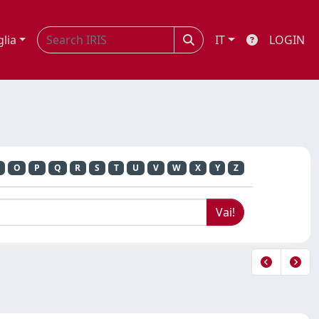
glia
IT
LOGIN
O
P
Q
R
S
T
U
V
W
X
Y
Z