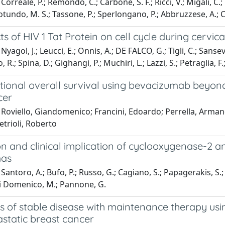
orreale, P.; Remondo, C.; Carbone, S. F.; Ricci, V.; Migali, C.; M
otundo, M. S.; Tassone, P.; Sperlongano, P.; Abbruzzese, A.; Car
ts of HIV 1 Tat Protein on cell cycle during cervic
yagol, J.; Leucci, E.; Onnis, A.; DE FALCO, G.; Tigli, C.; Sansev
 R.; Spina, D.; Gighangi, P.; Muchiri, L.; Lazzi, S.; Petraglia, F
ional overall survival using bevacizumab beyond 
cer
 Roviello, Giandomenico; Francini, Edoardo; Perrella, Arman
trioli, Roberto
n and clinical implication of cyclooxygenase-2 a
mas
antoro, A.; Bufo, P.; Russo, G.; Cagiano, S.; Papagerakis, S.; B
Di Domenico, M.; Pannone, G.
rs of stable disease with maintenance therapy us
astatic breast cancer