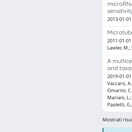
microRNA
sensitivi
2013-01-01 C
Microtubu
2011-01-01 F
Lawler, M.;
A multic
and taxa
2019-01-01 G
Vaccaro, A.;
Omarini, C.;
Mariani, L.;
Paoletti, G.
Mostrati risul