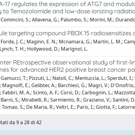
-17 regulates the expression of ATG7 and modula
ty to Temozolomide and low-dose ionizing radiati
omincini, S.; Allavena, G.; Palumbo, S.; Morini, M.; Durando, F.
le targeting compound PBOX 15 radiosensitizes ca
orde, J. C.; Maginn, E. N.; Mcnamara, G.; Martin, L. M.; Campian
 Lynch, T. H.; Hollywood, D.; Marignol, L.
enter REtrospective observational study of first
nes for advanced HER2 positive breast cancer pat
amucci, T.; Pizzuti, L.; Natoli, C.; Mentuccia, L.; Sperduti, I.;
 Magnolfi, E.; Gelibter, A.; Barchiesi, G.; Magri, V.; D'Onofrio, L
 Fabbri, M. A.; Scinto, A. F.; Corsi, D.; Carbognin, L.; Mazzotta, 
 Barni, S.; Mirabelli, R.; Sarmiento, R.; Graziano, V.; Santini, D.
; Tomao, S.; De Maria, R.; Veltri, E.; Paris, I.; Giotta, F.; Latorre
tati da 9 a 28 di 42