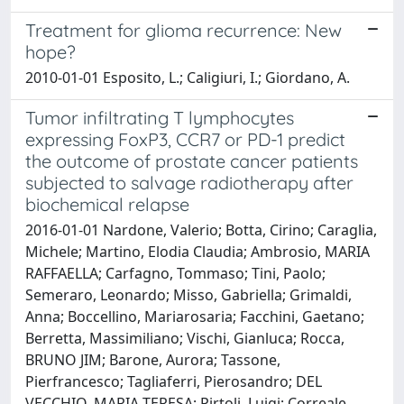
Treatment for glioma recurrence: New
hope?
2010-01-01 Esposito, L.; Caligiuri, I.; Giordano, A.
Tumor infiltrating T lymphocytes
expressing FoxP3, CCR7 or PD-1 predict
the outcome of prostate cancer patients
subjected to salvage radiotherapy after
biochemical relapse
2016-01-01 Nardone, Valerio; Botta, Cirino; Caraglia,
Michele; Martino, Elodia Claudia; Ambrosio, MARIA
RAFFAELLA; Carfagno, Tommaso; Tini, Paolo;
Semeraro, Leonardo; Misso, Gabriella; Grimaldi,
Anna; Boccellino, Mariarosaria; Facchini, Gaetano;
Berretta, Massimiliano; Vischi, Gianluca; Rocca,
BRUNO JIM; Barone, Aurora; Tassone,
Pierfrancesco; Tagliaferri, Pierosandro; DEL
VECCHIO, MARIA TERESA; Pirtoli, Luigi; Correale,