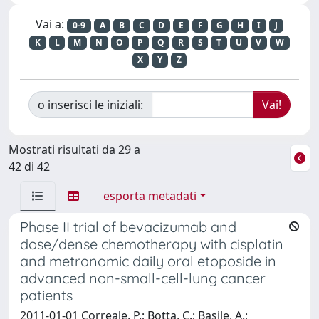
Vai a:
0-9
A
B
C
D
E
F
G
H
I
J
K
L
M
N
O
P
Q
R
S
T
U
V
W
X
Y
Z
o inserisci le iniziali:
Mostrati risultati da 29 a
42 di 42
esporta metadati
Phase II trial of bevacizumab and
dose/dense chemotherapy with cisplatin
and metronomic daily oral etoposide in
advanced non-small-cell-lung cancer
patients
2011-01-01 Correale, P.; Botta, C.; Basile, A.;