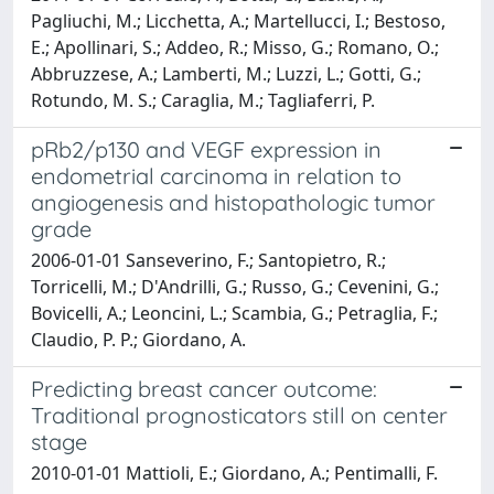
Pagliuchi, M.; Licchetta, A.; Martellucci, I.; Bestoso,
E.; Apollinari, S.; Addeo, R.; Misso, G.; Romano, O.;
Abbruzzese, A.; Lamberti, M.; Luzzi, L.; Gotti, G.;
Rotundo, M. S.; Caraglia, M.; Tagliaferri, P.
pRb2/p130 and VEGF expression in
endometrial carcinoma in relation to
angiogenesis and histopathologic tumor
grade
2006-01-01 Sanseverino, F.; Santopietro, R.;
Torricelli, M.; D'Andrilli, G.; Russo, G.; Cevenini, G.;
Bovicelli, A.; Leoncini, L.; Scambia, G.; Petraglia, F.;
Claudio, P. P.; Giordano, A.
Predicting breast cancer outcome:
Traditional prognosticators still on center
stage
2010-01-01 Mattioli, E.; Giordano, A.; Pentimalli, F.