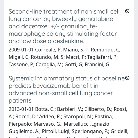
Second-line treatment of non small cell
lung cancer by biweekly gemcitabine
and docetaxel +/- granulocyte-
macrophage colony stimulating factor
and low dose aldesleukine.
2009-01-01 Correale, P; Miano, S. T; Remondo, C;
Migali, C; Rotundo, M. S; Macrì, P; Tagliaferri, P;
Tassone, P; Caraglia, M; Gotti, G; Francini, G.
Systemic inflammatory status at baseline
predicts bevacizumab benefit in
advanced non-small cell lung cancer
patients
2013-01-01 Botta, C.; Barbieri, V.; Ciliberto, D.; Rossi,
A.; Rocco, D.; Addeo, R.; Staropoli, N.; Pastina,
Pierpaolo; Marvaso, G.; Martellucci, Ignazio;
Guglielmo, A.; Pirtoli, Luigi; Sperlongano, P.; Gridelli,