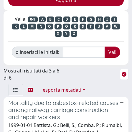
Vai a:
0-9
A
B
C
D
E
F
G
H
I
J
K
L
M
N
O
P
Q
R
S
T
U
V
W
X
Y
Z
o inserisci le iniziali:
Mostrati risultati da 3 a 6
di 6
esporta metadati
Mortality due to asbestos-related causes
among railway carriage construction
and repair workers
1999-01-01 Battista, G.; Belli, S.; Comba, P.; Fiumalbi,