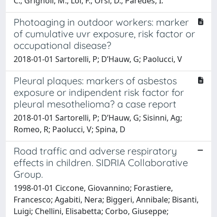
C.; Grignoli, M.; Loi, F.; Orsi, D.; Paredes, I.
Photoaging in outdoor workers: marker
of cumulative uvr exposure, risk factor or
occupational disease?
2018-01-01 Sartorelli, P; D’Hauw, G; Paolucci, V
Pleural plaques: markers of asbestos
exposure or indipendent risk factor for
pleural mesothelioma? a case report
2018-01-01 Sartorelli, P; D’Hauw, G; Sisinni, Ag;
Romeo, R; Paolucci, V; Spina, D
Road traffic and adverse respiratory
effects in children. SIDRIA Collaborative
Group.
1998-01-01 Ciccone, Giovannino; Forastiere,
Francesco; Agabiti, Nera; Biggeri, Annibale; Bisanti,
Luigi; Chellini, Elisabetta; Corbo, Giuseppe;