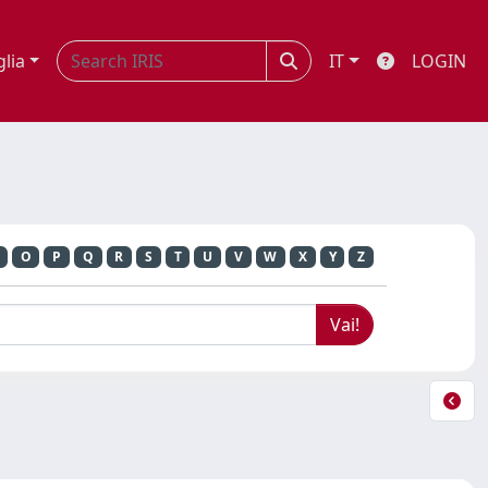
glia
IT
LOGIN
O
P
Q
R
S
T
U
V
W
X
Y
Z