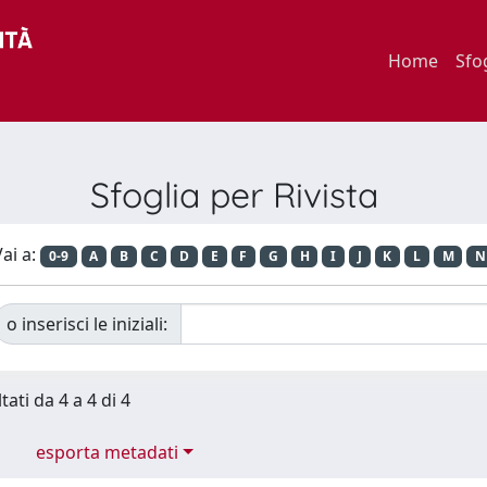
Home
Sfo
Sfoglia per Rivista
ai a:
0-9
A
B
C
D
E
F
G
H
I
J
K
L
M
N
o inserisci le iniziali:
tati da 4 a 4 di 4
esporta metadati