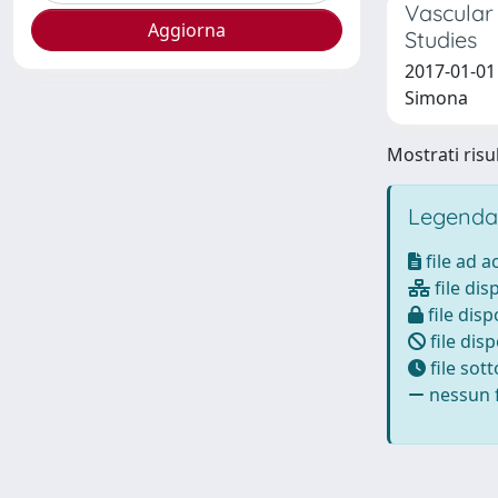
Vascular 
Studies
2017-01-01 
Simona
Mostrati risul
Legenda
file ad 
file dis
file disp
file disp
file sot
nessun f