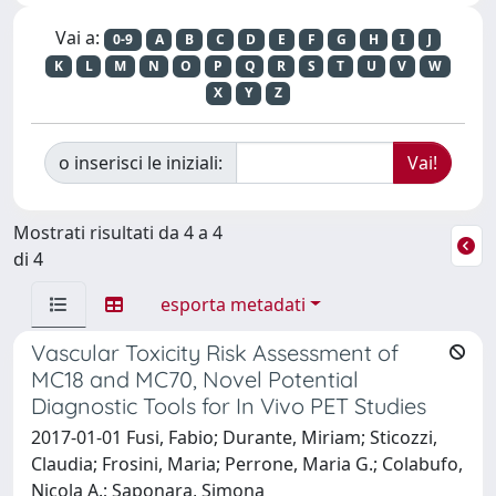
Vai a:
0-9
A
B
C
D
E
F
G
H
I
J
K
L
M
N
O
P
Q
R
S
T
U
V
W
X
Y
Z
o inserisci le iniziali:
Mostrati risultati da 4 a 4
di 4
esporta metadati
Vascular Toxicity Risk Assessment of
MC18 and MC70, Novel Potential
Diagnostic Tools for In Vivo PET Studies
2017-01-01 Fusi, Fabio; Durante, Miriam; Sticozzi,
Claudia; Frosini, Maria; Perrone, Maria G.; Colabufo,
Nicola A.; Saponara, Simona