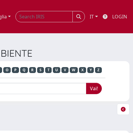
glia
IT
LOGIN
MBIENTE
O
P
Q
R
S
T
U
V
W
X
Y
Z