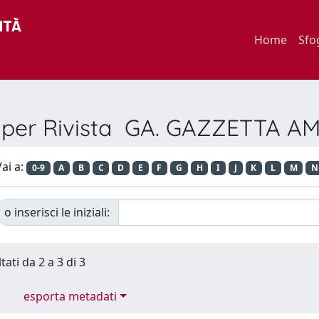
Home
Sfo
a per Rivista GA. GAZZETTA A
ai a:
0-9
A
B
C
D
E
F
G
H
I
J
K
L
M
N
o inserisci le iniziali:
tati da 2 a 3 di 3
esporta metadati