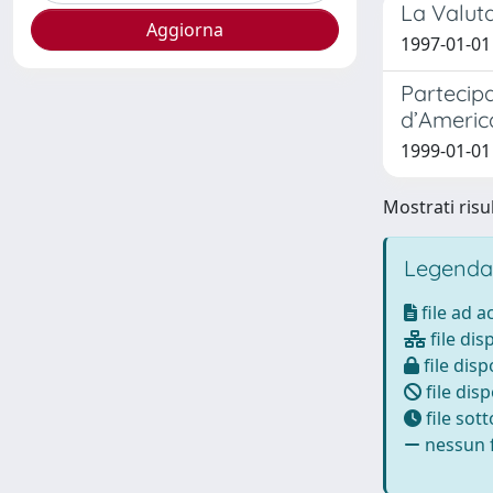
La Valut
1997-01-01 
Partecipa
d’Americ
1999-01-01 
Mostrati risul
Legenda
file ad 
file dis
file disp
file disp
file sot
nessun f