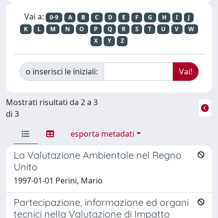
Vai a:
0-9
A
B
C
D
E
F
G
H
I
J
K
L
M
N
O
P
Q
R
S
T
U
V
W
X
Y
Z
o inserisci le iniziali:
Mostrati risultati da 2 a 3
di 3
esporta metadati
La Valutazione Ambientale nel Regno
Unito
1997-01-01 Perini, Mario
Partecipazione, informazione ed organi
tecnici nella Valutazione di Impatto