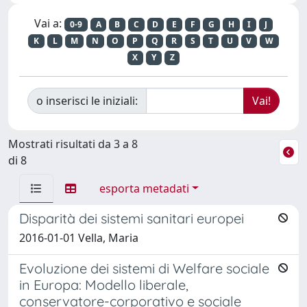
Vai a:
0-9
A
B
C
D
E
F
G
H
I
J
K
L
M
N
O
P
Q
R
S
T
U
V
W
X
Y
Z
o inserisci le iniziali:
Mostrati risultati da 3 a 8
di 8
esporta metadati
Disparità dei sistemi sanitari europei
2016-01-01 Vella, Maria
Evoluzione dei sistemi di Welfare sociale
in Europa: Modello liberale,
conservatore-corporativo e sociale