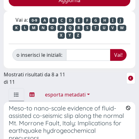
Vai a:
0-9
A
B
C
D
E
F
G
H
I
J
K
L
M
N
O
P
Q
R
S
T
U
V
W
X
Y
Z
o inserisci le iniziali:
Mostrati risultati da 8 a 11
di 11
esporta metadati
Meso-to nano-scale evidence of fluid-
assisted co-seismic slip along the normal
Mt. Morrone Fault, Italy: Implications for
earthquake hydrogeochemical
precursors