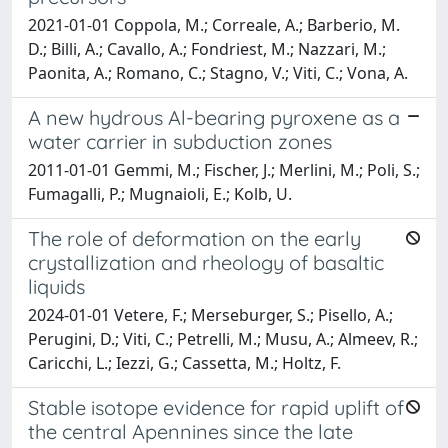
2021-01-01 Coppola, M.; Correale, A.; Barberio, M.
D.; Billi, A.; Cavallo, A.; Fondriest, M.; Nazzari, M.;
Paonita, A.; Romano, C.; Stagno, V.; Viti, C.; Vona, A.
A new hydrous Al-bearing pyroxene as a
water carrier in subduction zones
2011-01-01 Gemmi, M.; Fischer, J.; Merlini, M.; Poli, S.;
Fumagalli, P.; Mugnaioli, E.; Kolb, U.
The role of deformation on the early
crystallization and rheology of basaltic
liquids
2024-01-01 Vetere, F.; Merseburger, S.; Pisello, A.;
Perugini, D.; Viti, C.; Petrelli, M.; Musu, A.; Almeev, R.;
Caricchi, L.; Iezzi, G.; Cassetta, M.; Holtz, F.
Stable isotope evidence for rapid uplift of
the central Apennines since the late