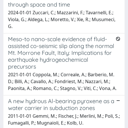
through space and time
2024-01-01 Zuccari, C.; Mazzarini, F.; Tavarnelli, E.;
Viola, G.; Aldega, L.; Moretto, V.; Xie, R.; Musumeci,
G.
Meso-to nano-scale evidence of fluid-
assisted co-seismic slip along the normal
Mt. Morrone Fault, Italy: Implications for
earthquake hydrogeochemical
precursors
2021-01-01 Coppola, M.; Correale, A.; Barberio, M.
D.; Billi, A.; Cavallo, A.; Fondriest, M.; Nazzari, M.;
Paonita, A.; Romano, C.; Stagno, V.; Viti, C.; Vona, A.
A new hydrous Al-bearing pyroxene as a
water carrier in subduction zones
2011-01-01 Gemmi, M.; Fischer, J.; Merlini, M.; Poli, S.;
Fumagalli, P.; Mugnaioli, E.; Kolb, U.