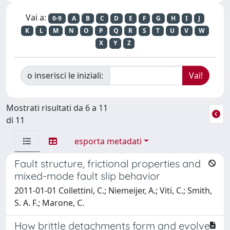
Vai a:
0-9
A
B
C
D
E
F
G
H
I
J
K
L
M
N
O
P
Q
R
S
T
U
V
W
X
Y
Z
o inserisci le iniziali:
Mostrati risultati da 6 a 11
di 11
esporta metadati
Fault structure, frictional properties and
mixed-mode fault slip behavior
2011-01-01 Collettini, C.; Niemeijer, A.; Viti, C.; Smith,
S. A. F.; Marone, C.
How brittle detachments form and evolve