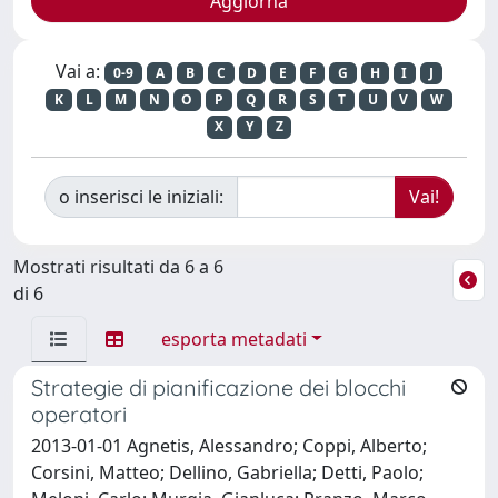
Vai a:
0-9
A
B
C
D
E
F
G
H
I
J
K
L
M
N
O
P
Q
R
S
T
U
V
W
X
Y
Z
o inserisci le iniziali:
Mostrati risultati da 6 a 6
di 6
esporta metadati
Strategie di pianificazione dei blocchi
operatori
2013-01-01 Agnetis, Alessandro; Coppi, Alberto;
Corsini, Matteo; Dellino, Gabriella; Detti, Paolo;