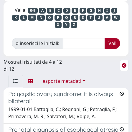
Vai a:
0-9
A
B
C
D
E
F
G
H
I
J
K
L
M
N
O
P
Q
R
S
T
U
V
W
X
Y
Z
o inserisci le iniziali:
Mostrati risultati da 4 a 12
di 12
esporta metadati
Polycystic ovary syndrome: it is always
bilateral?
1999-01-01 Battaglia, C.; Regnani, G.; Petraglia, F.;
Primavera, M. R.; Salvatori, M.; Volpe, A.
Prenatal diagnosis of esophageal atresia