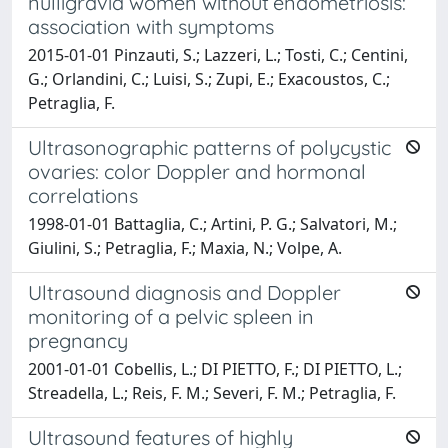
nulligravid women without endometriosis:
association with symptoms
2015-01-01 Pinzauti, S.; Lazzeri, L.; Tosti, C.; Centini,
G.; Orlandini, C.; Luisi, S.; Zupi, E.; Exacoustos, C.;
Petraglia, F.
Ultrasonographic patterns of polycystic
ovaries: color Doppler and hormonal
correlations
1998-01-01 Battaglia, C.; Artini, P. G.; Salvatori, M.;
Giulini, S.; Petraglia, F.; Maxia, N.; Volpe, A.
Ultrasound diagnosis and Doppler
monitoring of a pelvic spleen in
pregnancy
2001-01-01 Cobellis, L.; DI PIETTO, F.; DI PIETTO, L.;
Streadella, L.; Reis, F. M.; Severi, F. M.; Petraglia, F.
Ultrasound features of highly