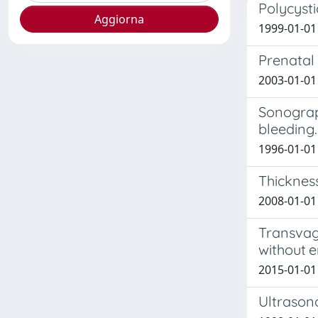
Polycysti
1999-01-01 B
Prenatal 
2003-01-01 C
Sonograph
bleeding.
1996-01-01 F
Thicknes
2008-01-01 S
Transvag
without 
2015-01-01 P
Ultrasono