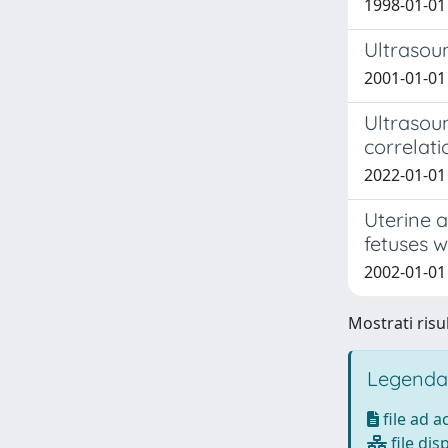
1998-01-01 B
Ultrasou
2001-01-01 C
Ultrasou
correlati
2022-01-01 R
Uterine a
fetuses w
2002-01-01 S
Mostrati risul
Legenda
file ad 
file dis