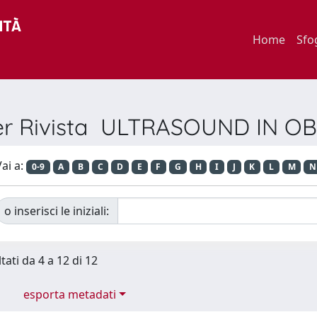
Home
Sfo
per Rivista ULTRASOUND IN O
ai a:
0-9
A
B
C
D
E
F
G
H
I
J
K
L
M
N
o inserisci le iniziali:
tati da 4 a 12 di 12
esporta metadati