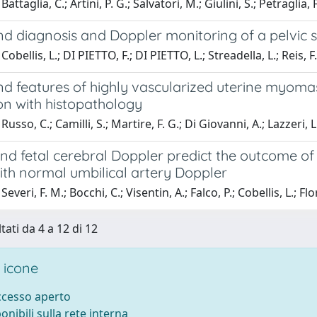
attaglia, C.; Artini, P. G.; Salvatori, M.; Giulini, S.; Petraglia, 
nd diagnosis and Doppler monitoring of a pelvic 
obellis, L.; DI PIETTO, F.; DI PIETTO, L.; Streadella, L.; Reis, F.
nd features of highly vascularized uterine myom
on with histopathology
usso, C.; Camilli, S.; Martire, F. G.; Di Giovanni, A.; Lazzeri, 
nd fetal cerebral Doppler predict the outcome of 
ith normal umbilical artery Doppler
everi, F. M.; Bocchi, C.; Visentin, A.; Falco, P.; Cobellis, L.; Flor
tati da 4 a 12 di 12
 icone
accesso aperto
ponibili sulla rete interna