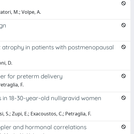
atori, M.; Volpe, A.
ign
ct atrophy in patients with postmenopausal
oni, D.
er for preterm delivery
Petraglia, F.
 in 18-30-year-old nulligravid women
si, S.; Zupi, E.; Exacoustos, C.; Petraglia, F.
ppler and hormonal correlations