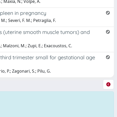
F.; Maxia, N.; Volpe, A.
spleen in pregnancy
 M.; Severi, F. M.; Petraglia, F.
as (uterine smooth muscle tumors) and
L.; Malzoni, M.; Zupi, E.; Exacoustos, C.
third trimester small for gestational age
io, P.; Zagonari, S.; Pilu, G.