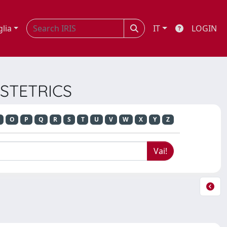
glia
IT
LOGIN
BSTETRICS
O
P
Q
R
S
T
U
V
W
X
Y
Z