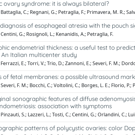
c ovary syndrome: it is always bilateral?
attaglia, C.; Regnani, G.; Petraglia, F.; Primavera, M. R.; Salv
diagnosis of esophageal atresia with the pouch s
entini, G.; Rosignoli, L.; Kenanidis, A.; Petraglia, F.
ic endometrial thickness: a useful test to predi
 An Italian multicenter study
errazzi, E.; Torri, V.; Trio, D.; Zannoni, E.; Severi, F. M.; Dord
s of fetal membranes: a possible ultrasound mark
everi, F. M.; Bocchi, C.; Voltolini, C.; Borges, L. E.; Florio, P.; 
inal sonographic features of diffuse adenomyosis
endometriosis: association with symptoms
inzauti, S.; Lazzeri, L.; Tosti, C.; Centini, G.; Orlandini, C.; Lui
graphic patterns of polycystic ovaries: color Do