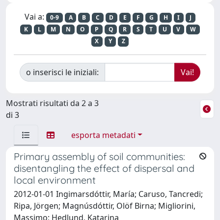
Vai a:
0-9
A
B
C
D
E
F
G
H
I
J
K
L
M
N
O
P
Q
R
S
T
U
V
W
X
Y
Z
o inserisci le iniziali:
Mostrati risultati da 2 a 3
di 3
esporta metadati
Primary assembly of soil communities:
disentangling the effect of dispersal and
local environment
2012-01-01 Ingimarsdóttir, María; Caruso, Tancredi;
Ripa, Jörgen; Magnúsdóttir, Olöf Birna; Migliorini,
Massimo; Hedlund, Katarina