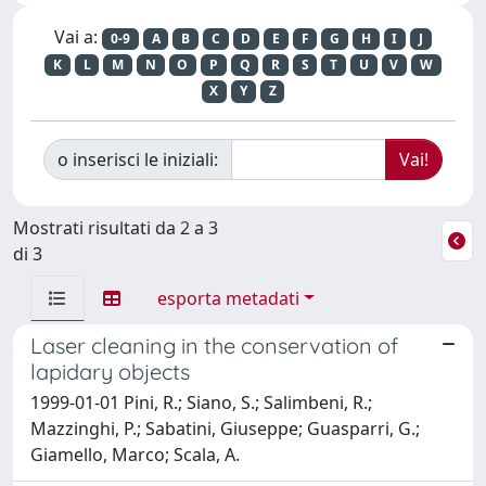
Vai a:
0-9
A
B
C
D
E
F
G
H
I
J
K
L
M
N
O
P
Q
R
S
T
U
V
W
X
Y
Z
o inserisci le iniziali:
Mostrati risultati da 2 a 3
di 3
esporta metadati
Laser cleaning in the conservation of
lapidary objects
1999-01-01 Pini, R.; Siano, S.; Salimbeni, R.;
Mazzinghi, P.; Sabatini, Giuseppe; Guasparri, G.;
Giamello, Marco; Scala, A.