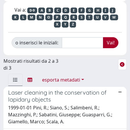
Vai a:
0-9
A
B
C
D
E
F
G
H
I
J
K
L
M
N
O
P
Q
R
S
T
U
V
W
X
Y
Z
o inserisci le iniziali:
Mostrati risultati da 2 a 3
di 3
esporta metadati
Laser cleaning in the conservation of
lapidary objects
1999-01-01 Pini, R.; Siano, S.; Salimbeni, R.;
Mazzinghi, P.; Sabatini, Giuseppe; Guasparri, G.;
Giamello, Marco; Scala, A.